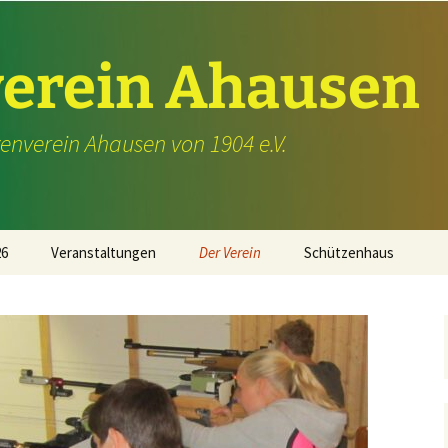
erein Ahausen
enverein Ahausen von 1904 e.V.
26
Veranstaltungen
Der Verein
Schützenhaus
Generalversammlung
Geschichte
Müllsammeltag
Vorstand
Frühjahrsgrillen
Sportschützen
Schützenfest
Jugendschießen
Schützenfest 2016