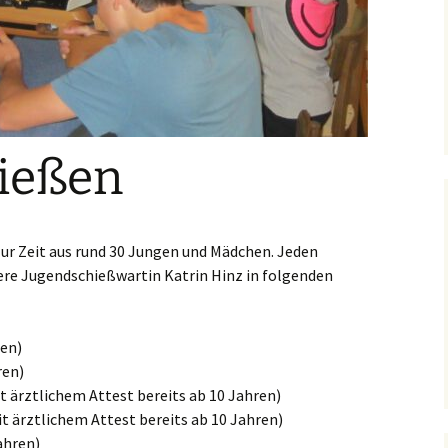
Erntefest
Damenabteilung
Schützenfest 2017
Erntefest 2015
Damenju
Hubertus-Grillen
Königsgalerie
Schützenfest 2018
Erntefest 2016
(Abschießen)
Wer wird König?
Schützenfest 2019
Erntefest 2017
Kreisschützenfest 2016
Schießwettbewerbe
ießen
Satzung
Schützenfest 2022
Erntefest 2018
Ergebnisse
Mitglied werden
Schützenfest 2023
Erntefest 2019
Fotos vom
Kreisschützenfest 2016
ur Zeit aus rund 30 Jungen und Mädchen. Jeden
Schützenfest 2024
Erntefest 2022
ere Jugendschießwartin Katrin Hinz in folgenden
Schützenfest 2025
Erntefest 2023
Schützenfest 2026
ren)
ren)
it ärztlichem Attest bereits ab 10 Jahren)
t ärztlichem Attest bereits ab 10 Jahren)
ahren)