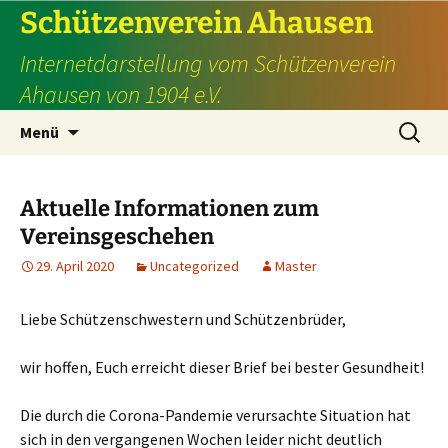
Schützenverein Ahausen
Internetdarstellung vom Schützenverein
Ahausen von 1904 e.V.
Zum
Suche
Menü
Inhalt
nach:
springen
Aktuelle Informationen zum
Vereinsgeschehen
29. April 2020
Uncategorized
Master
Liebe Schützenschwestern und Schützenbrüder,
wir hoffen, Euch erreicht dieser Brief bei bester Gesundheit!
Die durch die Corona-Pandemie verursachte Situation hat
sich in den vergangenen Wochen leider nicht deutlich