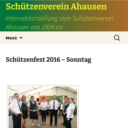
Schützenverein Ahausen
Internetdarstellung vom Schützenverein
Ahausen von 1904 e.V.
Zum
Suche
Menü
Inhalt
nach:
springen
Schützenfest 2016 – Sonntag