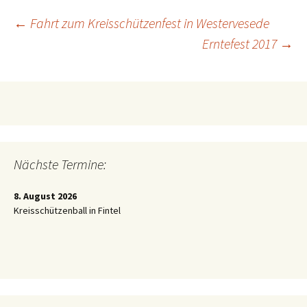
Beitragsnavigation
←
Fahrt zum Kreisschützenfest in Westervesede
Erntefest 2017
→
Nächste Termine:
8. August 2026
Kreisschützenball in Fintel