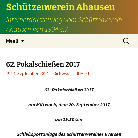
Schützenverein Ahausen
Internetdarstellung vom Schützenverein
Ahausen von 1904 e.V.
Zum
Suche
Menü
Inhalt
nach:
springen
62. Pokalschießen 2017
14. September 2017
News
Master
62. Pokalschießen 2017
am Mittwoch, dem 20. September 2017
um 19.30 Uhr
Schießsportanlage des Schützenvereines Eversen